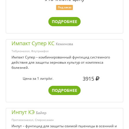
Под заказ
ПОДРОБНЕЕ
Импакт Супер КС
Кеминова
Тебуконазол, Флутриафол
Импакт Супер – комбинированный фунгицид системного
действия для защиты зерновых культур от комплекса
болезней.
3915
Цена за 1 литр/кг.
ПОДРОБНЕЕ
Инпут КЭ
Байер
Протиоконазол, Спироксамин
Инпут – фунгицид для защиты озимой пшеницы в осенний и