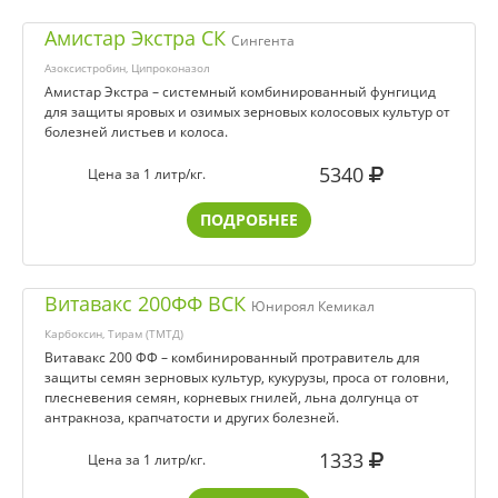
Амистар Экстра СК
Сингента
Азоксистробин, Ципроконазол
Амистар Экстра – системный комбинированный фунгицид
для защиты яровых и озимых зерновых колосовых культур от
болезней листьев и колоса.
5340
Цена за 1 литр/кг.
ПОДРОБНЕЕ
Витавакс 200ФФ ВСК
Юнироял Кемикал
Карбоксин, Тирам (ТМТД)
Витавакс 200 ФФ – комбинированный протравитель для
защиты семян зерновых культур, кукурузы, проса от головни,
плесневения семян, корневых гнилей, льна долгунца от
антракноза, крапчатости и других болезней.
1333
Цена за 1 литр/кг.