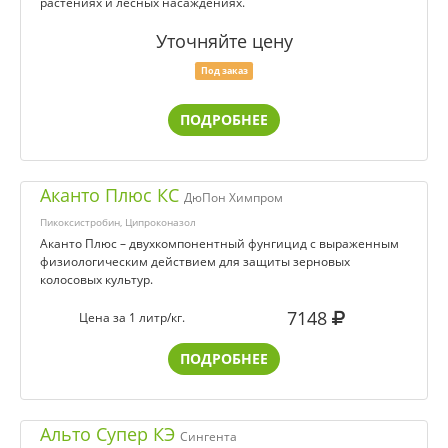
растениях и лесных насаждениях.
Уточняйте цену
Под заказ
ПОДРОБНЕЕ
Аканто Плюс КС
ДюПон Химпром
Пикоксистробин, Ципроконазол
Аканто Плюс – двухкомпонентный фунгицид с выраженным
физиологическим действием для защиты зерновых
колосовых культур.
7148
Цена за 1 литр/кг.
ПОДРОБНЕЕ
Альто Супер КЭ
Сингента