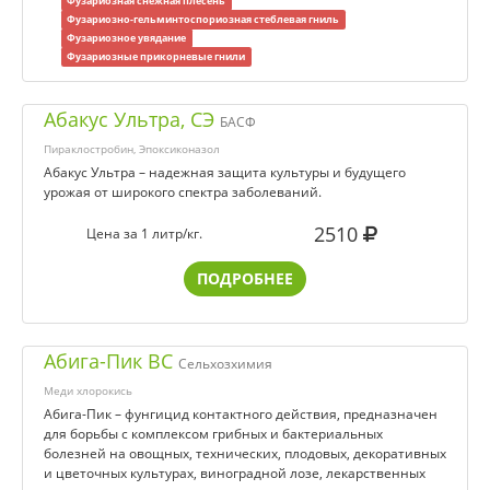
Фузариозная снежная плесень
Фузариозно-гельминтоспориозная стеблевая гниль
Фузариозное увядание
Фузариозные прикорневые гнили
Абакус Ультра, СЭ
БАСФ
Пираклостробин, Эпоксиконазол
Абакус Ультра – надежная защита культуры и будущего
урожая от широкого спектра заболеваний.
2510
Цена за 1 литр/кг.
ПОДРОБНЕЕ
Абига-Пик ВС
Сельхозхимия
Меди хлорокись
Абига-Пик – фунгицид контактного действия, предназначен
для борьбы с комплексом грибных и бактериальных
болезней на овощных, технических, плодовых, декоративных
и цветочных культурах, виноградной лозе, лекарственных