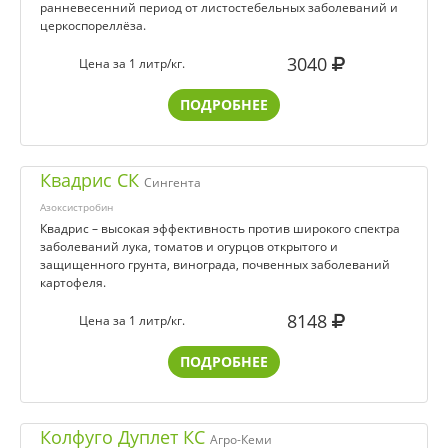
ранневесенний период от листостебельных заболеваний и
церкоспореллёза.
3040
Цена за 1 литр/кг.
ПОДРОБНЕЕ
Квадрис СК
Сингента
Азоксистробин
Квадрис – высокая эффективность против широкого спектра
заболеваний лука, томатов и огурцов открытого и
защищенного грунта, винограда, почвенных заболеваний
картофеля.
8148
Цена за 1 литр/кг.
ПОДРОБНЕЕ
Колфуго Дуплет КС
Агро-Кеми