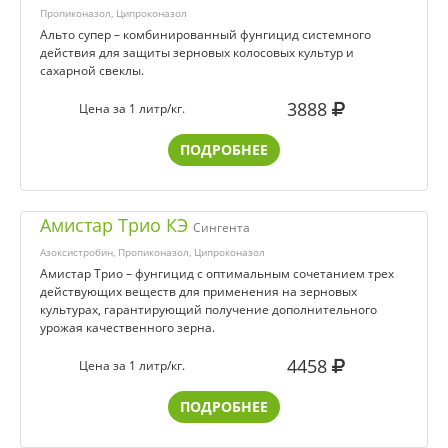
Пропиконазол, Ципроконазол
Альто супер – комбинированный фунгицид системного
действия для защиты зерновых колосовых культур и
сахарной свеклы.
3888
Цена за 1 литр/кг.
ПОДРОБНЕЕ
Амистар Трио КЭ
Сингента
Азоксистробин, Пропиконазол, Ципроконазол
Амистар Трио – фунгицид с оптимальным сочетанием трех
действующих веществ для применения на зерновых
культурах, гарантирующий получение дополнительного
урожая качественного зерна.
4458
Цена за 1 литр/кг.
ПОДРОБНЕЕ