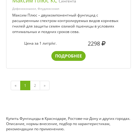
Максим Плюс КС
Сингента
Дифеноконазол, Флудиоксонил
Максим Плюс – двухкомпонентный фунгицид с
расширенным спектром контролируемых видов корневых
гнилей для защиты семян озимой пшеницы в условиях
оптимальных и поздних сроков сева.
2298
Цена за 1 литр/кг.
ПОДРОБНЕЕ
«
1
2
»
Купить Фунгициды в Краснодаре, Ростове-на-Дону и других городах.
Описание, нормы внесение, подбор по характеристикам,
рекомендации по применению.