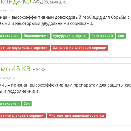
конда КЭ
АФД Кемикалс
олахлор
нда – высокоэффективный довсходовый гербицид для борьбы с
выми и некоторыми двудольными сорняками.
а сахарная
Подсолнечник
Кукуруза (на зерно)
Рапс яровой
Соя
етние двудольные сорняки
Однолетние злаковые сорняки
мо 45 КЭ
БАСФ
локсидим
 45 – признан высокоэффективным препаратом для защиты кар
ы и подсолнечника.
а сахарная
Соя
етние злаковые сорняки
Многолетние злаковые сорняки