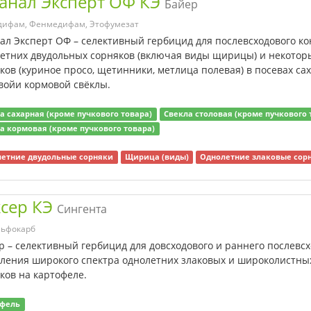
анал Эксперт ОФ КЭ
Байер
дифам, Фенмедифам, Этофумезат
ал Эксперт ОФ – селективный гербицид для послевсходового к
етних двудольных сорняков (включая виды щирицы) и некотор
ков (куриное просо, щетинники, метлица полевая) в посевах са
войи кормовой свёклы.
а сахарная (кроме пучкового товара)
Свекла столовая (кроме пучкового 
а кормовая (кроме пучкового товара)
етние двудольные сорняки
Щирица (виды)
Однолетние злаковые сор
сер КЭ
Сингента
льфокарб
р – селективный гербицид для довсходового и раннего послевс
ления широкого спектра однолетних злаковых и широколистны
ков на картофеле.
офель