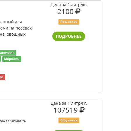
Цена за 1 литр/кг.
2100
ченный для
Под заказ
ами на посевах
ьна, овощных
ПОДРОБНЕЕ
олнечник
Морковь
ое
Цена за 1 литр/кг.
107519
ых сорняков,
Под заказ