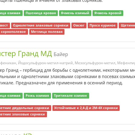
ащиты пшеницы и ячменя от злаковых сорняков.
ица озимая
Пшеница яровая
Ячмень озимый
Ячмень яровой
вост
Однолетние злаковые сорняки
Овсюг
Просо куриное
Щетинн
 сорнополевое
Метлица полевая
стер Гранд МД
Байер
феникан, Йодосульфурон-метил-натрий, Мезосульфурон-метил, Мефенпи
ер Гранд – гербицид для борьбы с однолетними, некоторыми м
льными и однолетними злаковыми сорняками в посевах озимы
тикале. Предназначен для применения в осенний период.
ица озимая
Рожь озимая
Тритикале озимое
етние двудольные сорняки
Устойчивые к 2,4-Д и 2М-4Х сорняки
етние злаковые сорняки