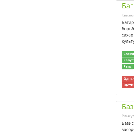
др.)
Баг
Лютики
Квиза
Марь (виды)
Багир
Метлица
борьб
Метлица обыкновенная
сахар
Метлица полевая
культ
Многолетние
двудольные сорняки
Свекл
Многолетние злаковые
Капус
сорняки
Рапс
Многолетние сорняки
Однол
Мятлик
Щетин
Нежелательная
травянистая и древесно-
кустарниковая
Баз
растительность
Нежелательная
Римсу
травянистая сорная
Базис
растительность
засор