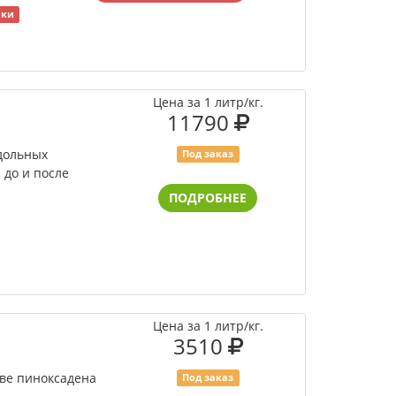
яки
Цена за 1 литр/кг.
11790
удольных
Под заказ
 до и после
ПОДРОБНЕЕ
Цена за 1 литр/кг.
3510
ове пиноксадена
Под заказ