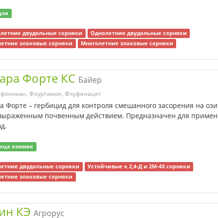
уза
летние двудольные сорняки
Однолетние двудольные сорняки
етние злаковые сорняки
Многолетние злаковые сорняки
ара Форте КС
Байер
феникан, Флуртамон, Флуфенацет
а Форте – гербицид для контроля смешанного засорения на оз
выраженным почвенным действием. Предназначен для примен
д.
ица озимая
етние двудольные сорняки
Устойчивые к 2,4-Д и 2М-4Х сорняки
етние злаковые сорняки
ин КЭ
Агрорус