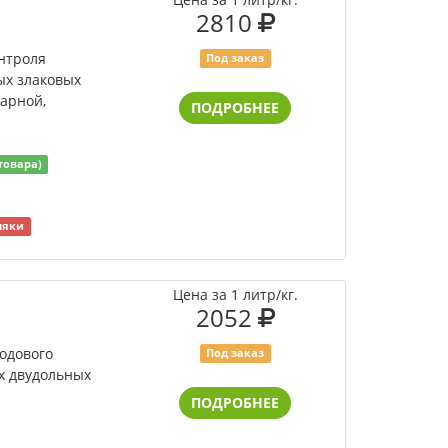
2810
онтроля
Под заказ
ых злаковых
харной,
ПОДРОБНЕЕ
товара)
няки
Цена за 1 литр/кг.
2052
ходового
Под заказ
х двудольных
ПОДРОБНЕЕ