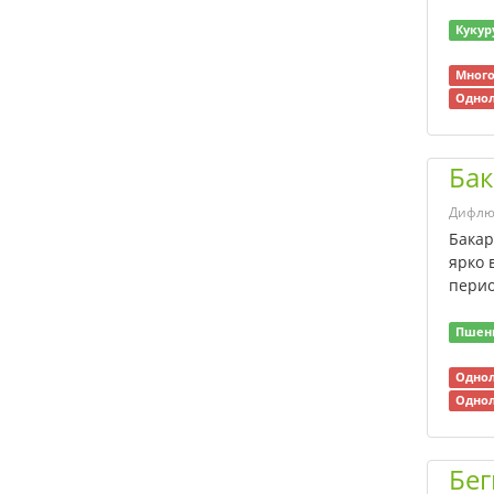
Неслия метельчатая
Овсюг
Кукур
Однолетние двудольные
сорняки
Много
Однол
Однолетние злаковые
просовидные сорняки
Однолетние злаковые
Бак
сорняки
Однолетние и
Дифлю
многолетние, в т.ч.
Бакар
гидрофитные (тростник,
ярко 
рогоз и др.), сорняки
перио
Однолетние
нежелательные
Пшен
злаковые
Однолетние сорняки
Однол
Одуванчик
Однол
Осина
Осоковые (клубнекамыш
Бег
и др.) и болотные