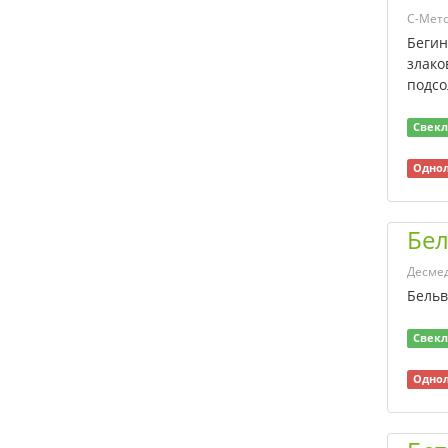
широколистные
С-Мет
(монохория, частуха,
стрелолист и др.)
Бегин
сорняки
злако
подсо
Осот (виды)
Осот полевой
Свекл
Относительно
устойчивые
Однол
нежелательные
травянистые растения
(вейник, тростник и
Бел
другие)
Пастушья сумка
Десме
Повилика
Бельв
Повилика
тонкостебельная
Свекл
Подмаренник цепкий
Однол
Подорожник
Просо куриное
Просо сорное