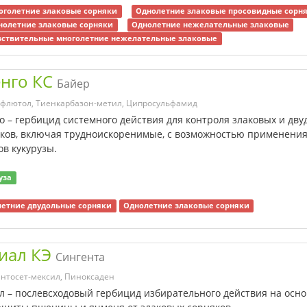
оголетние злаковые сорняки
Однолетние злаковые просовидные сорн
нолетние злаковые сорняки
Однолетние нежелательные злаковые
вствительные многолетние нежелательные злаковые
нго КС
Байер
афлютол, Тиенкарбазон-метил, Ципросульфамид
о – гербицид системного действия для контроля злаковых и дв
ков, включая трудноискоренимые, с возможностью применения
ов кукурузы.
уза
етние двудольные сорняки
Однолетние злаковые сорняки
иал КЭ
Сингента
нтосет-мексил, Пиноксаден
л – послевсходовый гербицид избирательного действия на осн