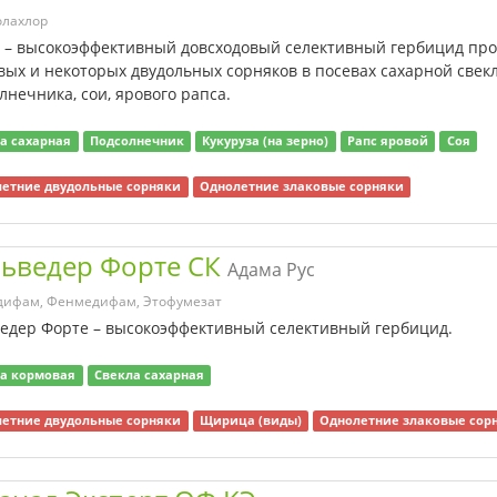
олахлор
 – высокоэффективный довсходовый селективный гербицид про
вых и некоторых двудольных сорняков в посевах сахарной свекл
лнечника, сои, ярового рапса.
а сахарная
Подсолнечник
Кукуруза (на зерно)
Рапс яровой
Соя
етние двудольные сорняки
Однолетние злаковые сорняки
ьведер Форте СК
Адама Рус
дифам, Фенмедифам, Этофумезат
едер Форте – высокоэффективный селективный гербицид.
а кормовая
Свекла сахарная
етние двудольные сорняки
Щирица (виды)
Однолетние злаковые сор