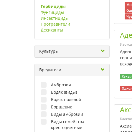
Мн
Гербициды
Од
Фунгициды
Чу
Инсектициды
Протравители
Десиканты
Аде
Изокс
Культуры
Аденг
сорня
всход
Вредители
Кукур
Амброзия
Однол
Бодяк (виды)
Бодяк полевой
Борщевик
Акс
Виды амброзии
Клокви
Виды семейства
Аксиа
крестоцветные