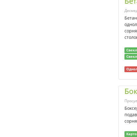
Бет
Просо сорнополевое
Просовидные
Десме
Бетан
Просянки
однол
Пырей
сорня
Пырей ползучий
столо
Ромашка (виды)
Тысячелистник
Свекл
Устойчивые к 2,4-Д и
Свекл
2М-4Х сорняки
Однол
Устойчивые к 2,4-Д и
триазинам сорняки
Устойчивые к 2,4-Д
Бок
сорняки
Устойчивые к 2М-4Х
Просу
сорняки
Боксе
Устойчивые к МЦПА
подав
сорняки
сорня
Чемерица
Чувствительные
Карт