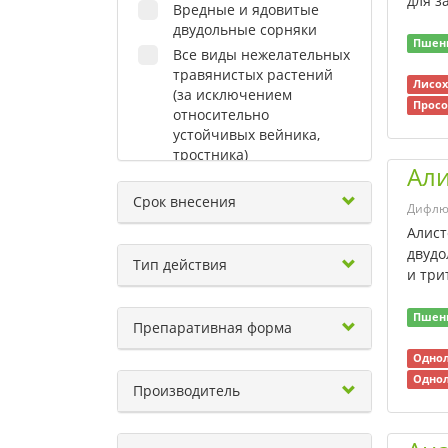
для з
Вредные и ядовитые
двудольные сорняки
Пшен
Все виды нежелательных
травянистых растений
Лисох
(за исключением
Просо
относительно
устойчивых вейника,
тростника)
Али
Все виды нежелательных
травянистых растений
Срок внесения
Дифлю
Вьюнок полевой
Алист
Горец (виды)
двудо
Тип действия
Горец птичий
и три
Горчак ползучий
Пшен
Горчица полевая
Препаративная форма
Гречишка вьюнковая
Однол
Двудольные сорные
Однол
Производитель
растения
Двудольные
травянистые растения