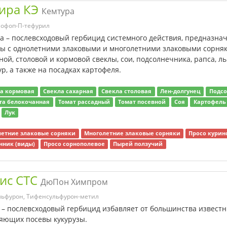
ира КЭ
Кемтура
лофоп-П-тефурил
а – послевсходовый гербицид системного действия, предназна
ы с однолетними злаковыми и многолетними злаковыми сорняк
ной, столовой и кормовой свеклы, сои, подсолнечника, рапса, л
ур, а также на посадках картофеля.
а кормовая
Свекла сахарная
Свекла столовая
Лен-долгунец
Подс
та белокочанная
Томат рассадный
Томат посевной
Соя
Картофель
Лук
етние злаковые сорняки
Многолетние злаковые сорняки
Просо курин
ник (виды)
Просо сорнополевое
Пырей ползучий
ис СТС
ДюПон Химпром
льфурон, Тифенсульфурон-метил
 – послевсходовый гербицид избавляет от большинства известн
яющих посевы кукурузы.