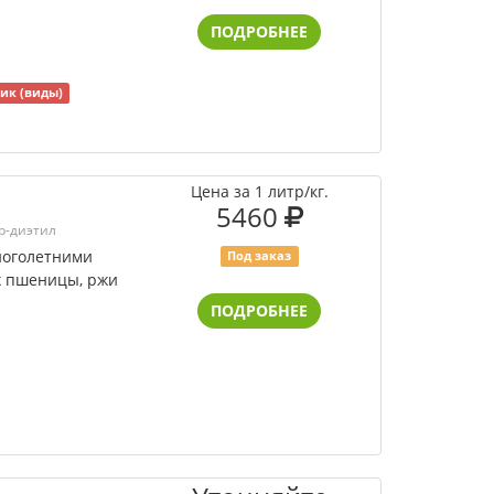
ПОДРОБНЕЕ
ик (виды)
Цена за 1 литр/кг.
5460
р-диэтил
ноголетними
Под заказ
х пшеницы, ржи
ПОДРОБНЕЕ