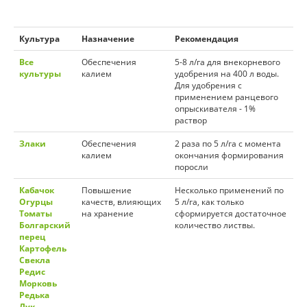
Культура
Назначение
Рекомендация
Все
Обеспечения
5-8 л/га для внекорневого
культуры
калием
удобрения на 400 л воды.
Для удобрения с
применением ранцевого
опрыскивателя - 1%
раствор
Злаки
Обеспечения
2 раза по 5 л/га с момента
калием
окончания формирования
поросли
Кабачок
Повышение
Несколько применений по
Огурцы
качеств, влияющих
5 л/га, как только
Томаты
на хранение
сформируется достаточное
Болгарский
количество листвы.
перец
Картофель
Свекла
Редис
Морковь
Редька
Лук