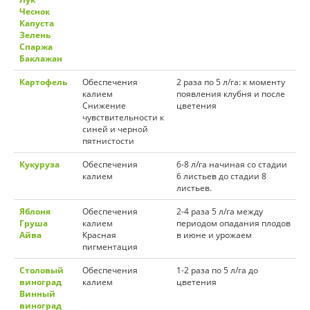
Чеснок
Капуста
Зелень
Спаржа
Баклажан
Картофель
Обеспечения
2 раза по 5 л/га: к моменту
калием
появления клубня и после
Снижение
цветения
чувствительности к
синей и черной
пятнистости
Кукуруза
Обеспечения
6-8 л/га начиная со стадии
калием
6 листьев до стадии 8
листьев.
Яблоня
Обеспечения
2-4 раза 5 л/га между
Груша
калием
периодом опадания плодов
Айва
Красная
в июне и урожаем
пигментация
Столовый
Обеспечения
1-2 раза по 5 л/га до
виноград
калием
цветения
Винный
виноград