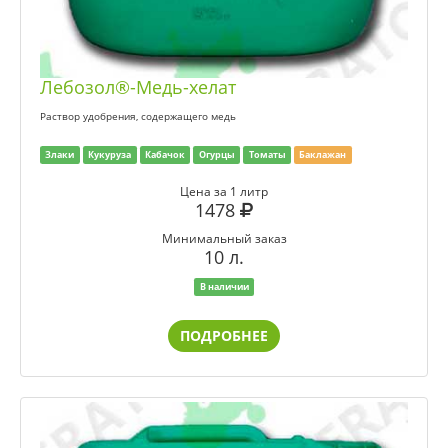
Лебозол®-Медь-хелат
Раствор удобрения, содержащего медь
Злаки
Кукуруза
Кабачок
Огурцы
Томаты
Баклажан
Цена за 1 литр
1478
Минимальный заказ
10 л.
В наличии
ПОДРОБНЕЕ