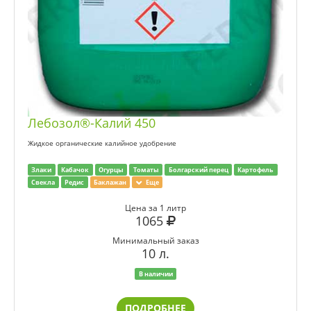
Лебозол®-Калий 450
Жидкое органические калийное удобрение
Злаки
Кабачок
Огурцы
Томаты
Болгарский перец
Картофель
Свекла
Редис
Баклажан
Еще
Цена за 1 литр
1065
Минимальный заказ
10 л.
В наличии
ПОДРОБНЕЕ