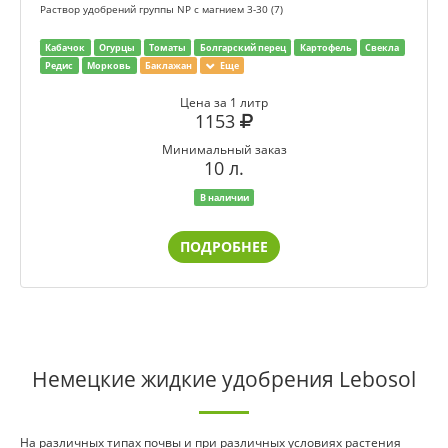
Раствор удобрений группы NP с магнием 3-30 (7)
Кабачок
Огурцы
Томаты
Болгарский перец
Картофель
Свекла
Редис
Морковь
Баклажан
Еще
Цена за 1 литр
1153
Минимальный заказ
10 л.
В наличии
ПОДРОБНЕЕ
Немецкие жидкие удобрения Lebosol
На различных типах почвы и при различных условиях растения