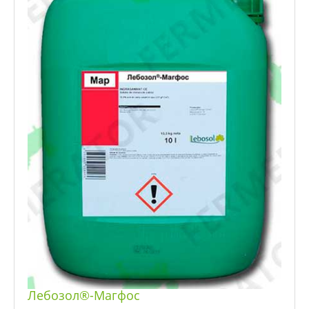
Лебозол®-Магфос