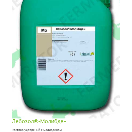
Лебозол®-Молибден
Раствор удобрений с молибденом