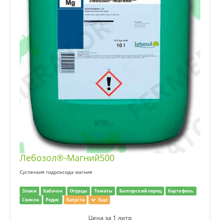
Лебозол®-Магний500
Суспензия гидроксида магния
Злаки
Кабачок
Огурцы
Томаты
Болгарский перец
Картофель
Свекла
Редис
Капуста
Еще
Цена за 1 литр