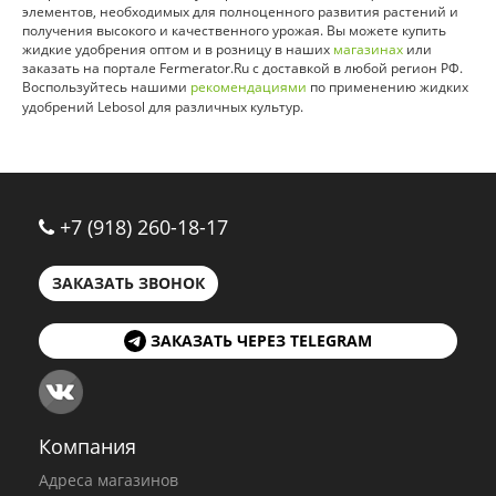
элементов, необходимых для полноценного развития растений и
получения высокого и качественного урожая. Вы можете купить
жидкие удобрения оптом и в розницу в наших
магазинах
или
заказать на портале Fermerator.Ru с доставкой в любой регион РФ.
Воспользуйтесь нашими
рекомендациями
по применению жидких
удобрений Lebosol для различных культур.
+7 (918) 260-18-17
ЗАКАЗАТЬ ЗВОНОК
ЗАКАЗАТЬ ЧЕРЕЗ TELEGRAM
Компания
Адреса магазинов