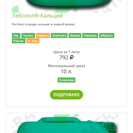
Лебозол®-Кальций
Раствор хлорида кальция в жидкой форме.
Лук
Чеснок
Капуста
Клубника
Вишня
Черешня
Абрикос
Персик
Еще
Цена за 1 литр
792
Минимальный заказ
10 л.
В наличии
ПОДРОБНЕЕ