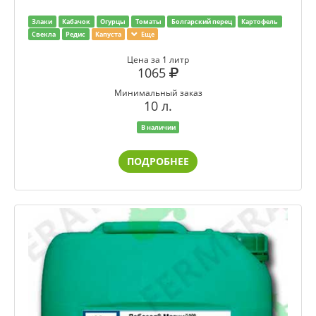
Злаки
Кабачок
Огурцы
Томаты
Болгарский перец
Картофель
Свекла
Редис
Капуста
Еще
Цена за 1 литр
1065
Минимальный заказ
10 л.
В наличии
ПОДРОБНЕЕ