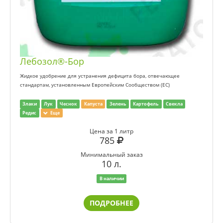
Лебозол®-Бор
Жидкое удобрение для устранения дефицита бора, отвечающее
стандартам, установленным Европейским Сообществом (ЕС)
Злаки
Лук
Чеснок
Капуста
Зелень
Картофель
Свекла
Редис
Еще
Цена за 1 литр
785
Минимальный заказ
10 л.
В наличии
ПОДРОБНЕЕ