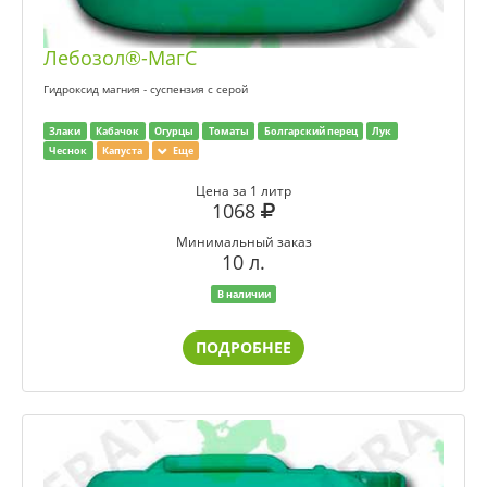
Лебозол®-МагС
Гидроксид магния - суспензия с серой
Злаки
Кабачок
Огурцы
Томаты
Болгарский перец
Лук
Чеснок
Капуста
Еще
Цена за 1 литр
1068
Минимальный заказ
10 л.
В наличии
ПОДРОБНЕЕ