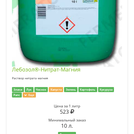
Лебозол®-Нитрат-Магния
Раствор нитрата магния
Злаки
Лук
Чеснок
Капуста
Зелень
Картофель
Кукуруза
Рапс
Еще
Цена за 1 литр
523
Минимальный заказ
10 л.