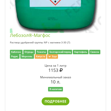
Лебозол®-Магфос
Раствор удобрений группы NP с магнием 3-30 (7)
Кабачок
Огурцы
Томаты
Болгарский перец
Картофель
Свекла
Редис
Морковь
Капуста
Еще
Цена за 1 литр
1153
Минимальный заказ
10 л.
В наличии
ПОДРОБНЕЕ