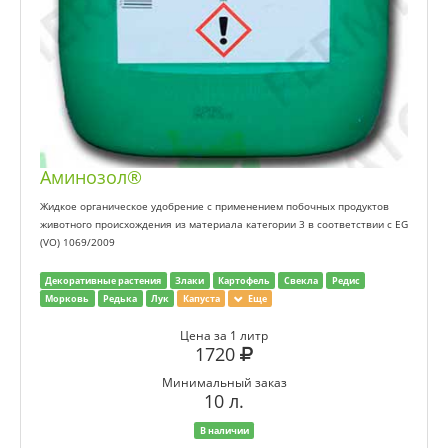
Аминозол®
Жидкое органическое удобрение с применением побочных продуктов
животного происхождения из материала категории 3 в соответствии с EG
(VO) 1069/2009
Декоративные растения
Злаки
Картофель
Свекла
Редис
Морковь
Редька
Лук
Капуста
Еще
Цена за 1 литр
1720
Минимальный заказ
10 л.
В наличии